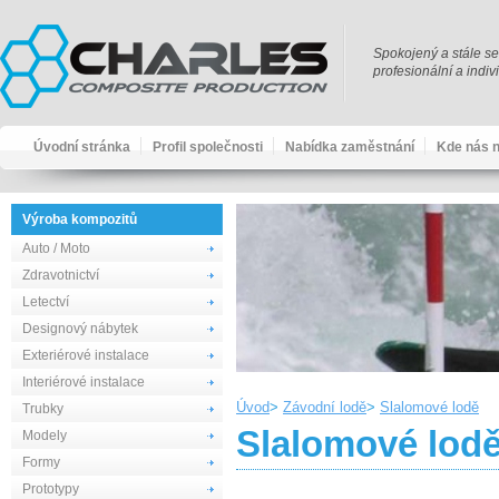
Spokojený a stále se
profesionální a indi
Úvodní stránka
Profil společnosti
Nabídka zaměstnání
Kde nás n
Výroba kompozitů
Auto / Moto
Zdravotnictví
Letectví
Designový nábytek
Exteriérové instalace
Interiérové instalace
Úvod
Závodní lodě
Slalomové lodě
Trubky
Slalomové lod
Modely
Formy
Prototypy