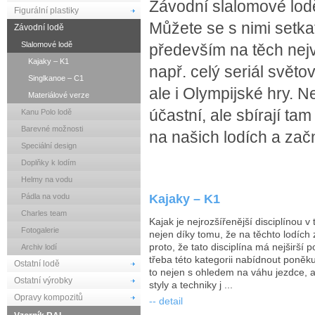
Závodní slalomové lodě
Figurální plastiky
Můžete se s nimi setk
Závodní lodě
Slalomové lodě
především na těch nejv
Kajaky – K1
např. celý seriál světo
Singlkanoe – C1
ale i Olympijské hry. 
Materiálové verze
účastní, ale sbírají ta
Kanu Polo lodě
Barevné možnosti
na našich lodích a začn
Speciální design
Doplňky k lodím
Helmy na vodu
Kajaky – K1
Pádla na vodu
Charles team
Kajak je nejrozšířenější disciplínou v
Fotogalerie
nejen díky tomu, že na těchto lodích 
proto, že tato disciplína má nejširší p
Archiv lodí
třeba této kategorii nabídnout poněku
Ostatní lodě
to nejen s ohledem na váhu jezdce, a
Ostatní výrobky
styly a techniky j ...
Opravy kompozitů
-- detail