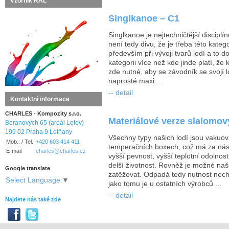
Vzorník RAL
Singlkanoe – C1
Singlkanoe je nejtechničtější discipl
není tedy divu, že je třeba této kate
především při vývoji tvarů lodí a to d
kategorii více než kde jinde platí, že 
zde nutné, aby se závodník se svojí lo
naprosté maxi ...
-- detail
Kontaktní informace
CHARLES - Kompozity s.r.o.
Materiálové verze slalomov
Beranových 65 (areál Letov)
199 02 Praha 9 Letňany
Všechny typy našich lodí jsou vakuov
Mob.: / Tel.:
+420 603 414 411
temperačních boxech, což má za násle
E-mail
charles@charles.cz
vyšší pevnost, vyšší teplotní odolnost
delší životnost. Rovněž je možné naš
Google translate
zatěžovat. Odpadá tedy nutnost necha
Select Language
▼
jako tomu je u ostatních výrobců ...
-- detail
Najdete nás také zde