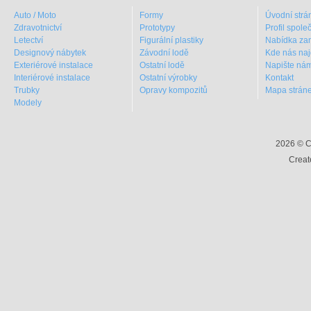
Auto / Moto
Formy
Úvodní strá
Zdravotnictví
Prototypy
Profil spole
Letectví
Figurální plastiky
Nabídka za
Designový nábytek
Závodní lodě
Kde nás naj
Exteriérové instalace
Ostatní lodě
Napište ná
Interiérové instalace
Ostatní výrobky
Kontakt
Trubky
Opravy kompozitů
Mapa strán
Modely
2026 © C
Creat